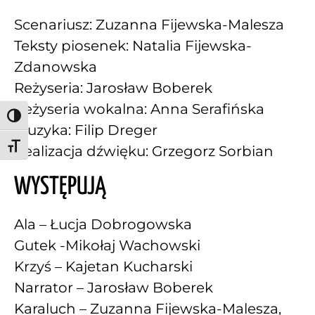
Scenariusz: Zuzanna Fijewska-Malesza
Teksty piosenek: Natalia Fijewska-
Zdanowska
Reżyseria: Jarosław Boberek
Reżyseria wokalna: Anna Serafińska
Toggle High Contrast
Muzyka: Filip Dreger
Toggle Font size
Realizacja dźwięku: Grzegorz Sorbian
WYSTĘPUJĄ
Ala – Łucja Dobrogowska
Gutek -Mikołaj Wachowski
Krzyś – Kajetan Kucharski
Narrator – Jarosław Boberek
Karaluch – Zuzanna Fijewska-Malesza,