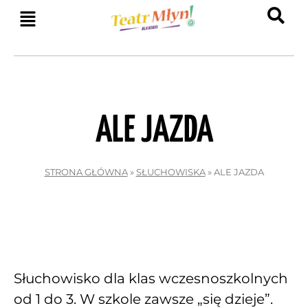
SEARCH
ALE JAZDA
STRONA GŁÓWNA
»
SŁUCHOWISKA
»
ALE JAZDA
Słuchowisko dla klas wczesnoszkolnych
od 1 do 3. W szkole zawsze „się dzieje”.