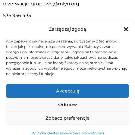
rezerwacje-grupowe@mlyn.org
535 956 435
Gramy w Warszawie
:
Zarządzaj zgodą
Centrum Kultury Wilanów ul. Kolegiacka 3
Aby zapewnić jak najlepsze wrażenia, korzystamy z technologii,
Wsparcie fundacji
takich jak pliki cookie, do przechowywania i/lub uzyskiwania
dostępu do informacji o urządzeniu. Zgoda na te technologie
pozwoli nam przetwarzać dane, takie jak zachowanie podczas
888 149 888
przeglądania lub unikalne identyfikatory na tej stronie. Brak
wyrażenia zgody lub wycofanie zgody może niekorzystnie wpłynąć
fundacjamlyn.mlynek@gmail.com
na niektóre cechy i funkcje.
FACEBOOK
INSTAGRAM
Akceptuję
YOUTUBE
Odmów
Bilety na nasze przedstawienia kupisz na:
Zobacz preferencje
Polityka ciasteczek
Polityka prywatności